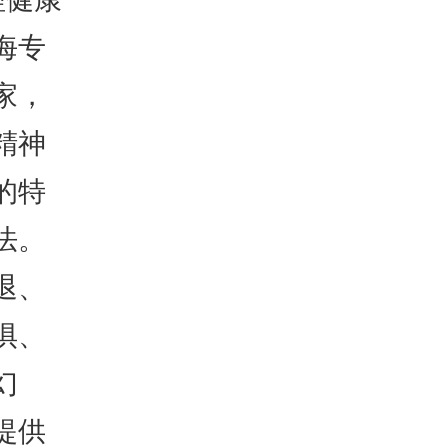
海专
家，
精神
的特
法。
退、
惧、
幻
提供