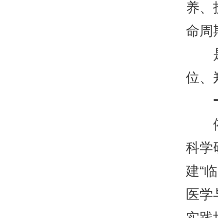
养、
命周
是公
位、
依托
科学
建“
医学
实践