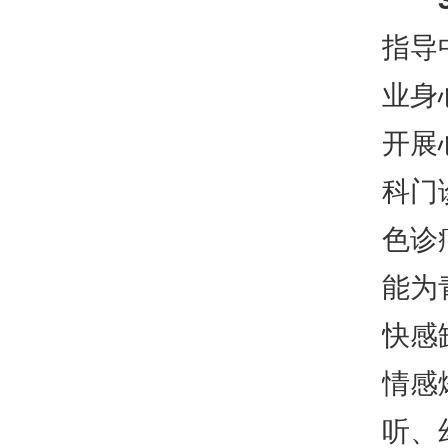
指导
业身
开展
科门
色诊
能为
快感
情感
听、