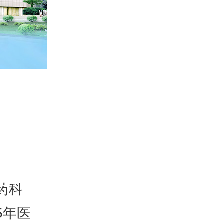
药科
5年医