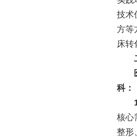
技术
方等
床转
医院
科：
核心
整形