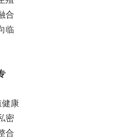
融合
向临
专
殖健康
私密
整合