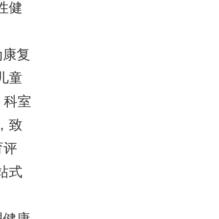
性健
为康复
儿童
，科室
，致
育评
站式
理健康