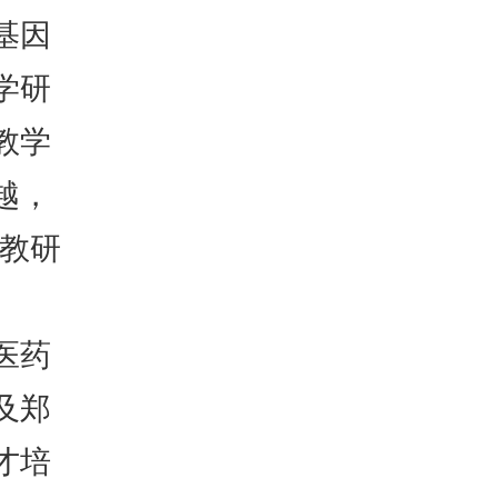
基因
学研
教学
越，
医教研
医药
及郑
才培