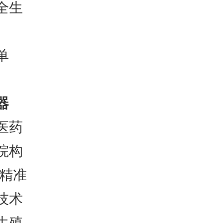
全生
单
器
医药
院构
焦精准
技术
生殖