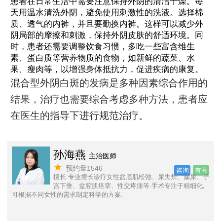
患者在日常生活中需要注意保持外阴的清洁干燥。每
天用温水清洗外阴，避免使用刺激性的洗液。选择棉
质、透气的内裤，并且要勤换内裤。这样可以减少外
阴局部的摩擦和刺激，保持外阴皮肤的舒适环境。同
时，患者还需要调整饮食习惯，多吃一些富含维生
素、蛋白质等营养物质的食物，如新鲜的蔬菜、水
果、瘦肉等，以增强身体抵抗力，促进疾病的康复。
混合型外阴白斑的发病是多种因素综合作用的
结果，治疗也需要综合考虑多种方法，患者应
在医生的指导下进行规范治疗。
孙海燕
主治医师
★
预约量1546
号
咨询
有号
擅长:专业擅长诊疗女性盆底肌松弛、尿失禁、漏尿、子
，
宫下垂、盆腔肌痉挛、性交疼痛等.手术专注于精细化,
可根据不同女性的需求制定科学的方案.