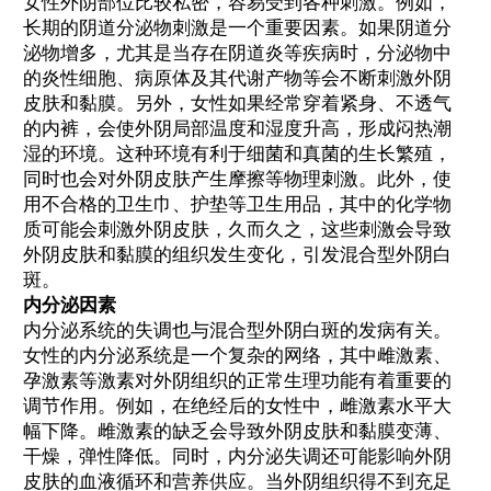
女性外阴部位比较私密，容易受到各种刺激。例如，
长期的阴道分泌物刺激是一个重要因素。如果阴道分
泌物增多，尤其是当存在阴道炎等疾病时，分泌物中
的炎性细胞、病原体及其代谢产物等会不断刺激外阴
皮肤和黏膜。另外，女性如果经常穿着紧身、不透气
的内裤，会使外阴局部温度和湿度升高，形成闷热潮
湿的环境。这种环境有利于细菌和真菌的生长繁殖，
同时也会对外阴皮肤产生摩擦等物理刺激。此外，使
用不合格的卫生巾、护垫等卫生用品，其中的化学物
质可能会刺激外阴皮肤，久而久之，这些刺激会导致
外阴皮肤和黏膜的组织发生变化，引发混合型外阴白
斑。
内分泌因素
内分泌系统的失调也与混合型外阴白斑的发病有关。
女性的内分泌系统是一个复杂的网络，其中雌激素、
孕激素等激素对外阴组织的正常生理功能有着重要的
调节作用。例如，在绝经后的女性中，雌激素水平大
幅下降。雌激素的缺乏会导致外阴皮肤和黏膜变薄、
干燥，弹性降低。同时，内分泌失调还可能影响外阴
皮肤的血液循环和营养供应。当外阴组织得不到充足