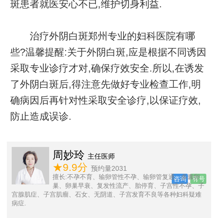
斑患者就医安心不已,维护切身利益.
治疗外阴白斑郑州专业的妇科医院有哪
些?温馨提醒:关于外阴白斑,应是根据不同诱因
采取专业诊疗才对,确保疗效安全.所以,在诱发
了外阴白斑后,得注意先做好专业检查工作,明
确病因后再针对性采取安全诊疗,以保证疗效,
防止造成误诊.
周妙玲
主任医师
★9.9分
预约量2031
号
子
擅长:不孕不育、输卵管性不孕、输卵管复通、多囊卵
咨询
有号
巢、卵巢早衰、复发性流产、胎停育、子宫性不孕、子
宫腺肌症、子宫肌瘤、石女、无阴道、子宫发育不良等各种妇科疑难
病症.