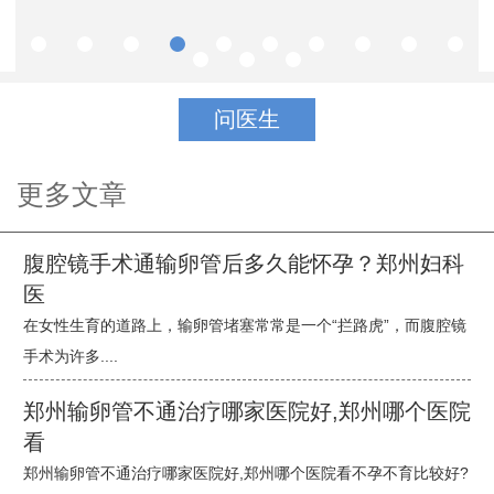
瘤、子宫脱垂、尿失禁等也有丰富的临床经验.在石女手术方面通过专
业的技术已帮助万千女性重塑女儿身.
问医生
更多文章
腹腔镜手术通输卵管后多久能怀孕？郑州妇科
医
在女性生育的道路上，输卵管堵塞常常是一个“拦路虎”，而腹腔镜
手术为许多....
郑州输卵管不通治疗哪家医院好,郑州哪个医院
看
郑州输卵管不通治疗哪家医院好,郑州哪个医院看不孕不育比较好?