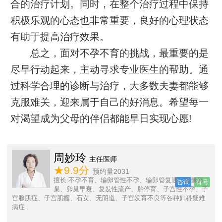
合的治疗计划。同时，在整个治疗过程中保持
积极乐观的心态也非常重要，良好的心理状态
有助于提高治疗效果。
总之，面对不孕不育的挑战，最重要的是
尽早行动起来，主动寻求专业医生的帮助。通
过科学合理的诊断与治疗，大多数夫妻都能够
克服难关，迎来属于自己的好消息。希望每一
对渴望成为父母的伴侣都能早日实现心愿!
时会会
副主任医师
★9.9
预约量2451
擅长:宫腹腔镜联合诊治不孕症如输卵管堵塞、输卵管不
号
通、输卵管积水、粘连等输卵管性不孕、多囊卵巢综合
症,宫腔粘连,子宫内膜异位等 ,先天性无阴道,阴道缺失,闭锁,斜隔等;子
宫畸形,发育不良,纵膈子宫,单角子宫,双角子宫,幼稚子宫,始基子宫,特
咨询
有号
纳综合征等女性生殖道发育畸形,同时对手术治疗子宫腺肌症、子宫肌