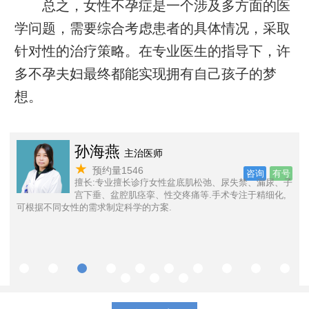
总之，女性不孕症是一个涉及多方面的医
学问题，需要综合考虑患者的具体情况，采取
针对性的治疗策略。在专业医生的指导下，许
多不孕夫妇最终都能实现拥有自己孩子的梦
想。
孙海燕
主治医师
★
预约量1546
号
咨询
有号
擅长:专业擅长诊疗女性盆底肌松弛、尿失禁、漏尿、子
，
宫下垂、盆腔肌痉挛、性交疼痛等.手术专注于精细化,
可根据不同女性的需求制定科学的方案.