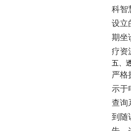
科智
设立
期坐
疗资
五、
严格
示于
查询
到随
告。