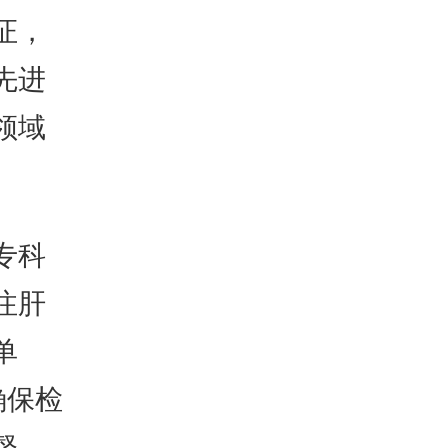
证，
先进
领域
专科
注肝
单
确保检
督