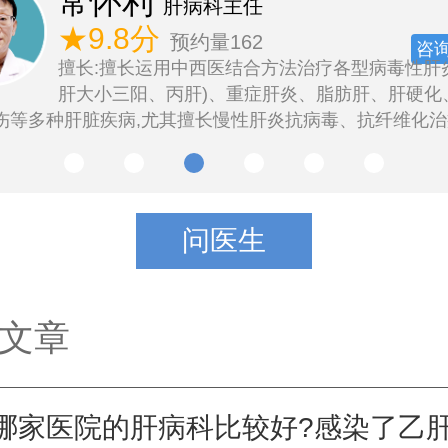
常怀利
肝病科主任
★9.8分
预约量162
咨
擅长:擅长运用中西医结合方法治疗各型病毒性肝
肝大小三阳、丙肝)、重症肝炎、脂肪肝、肝硬化
伤等多种肝脏疾病,尤其擅长慢性肝炎抗病毒、抗纤维化治
问医生
文章
哪家医院的肝病科比较好?感染了乙