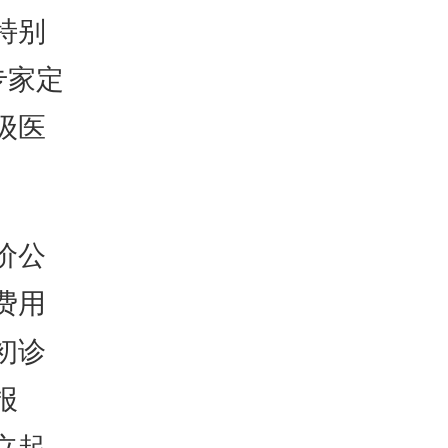
特别
专家定
级医
价公
费用
初诊
报
立起