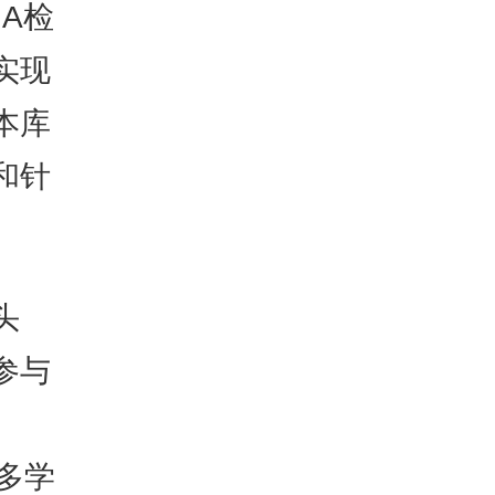
A检
实现
本库
和针
头
参与
多学