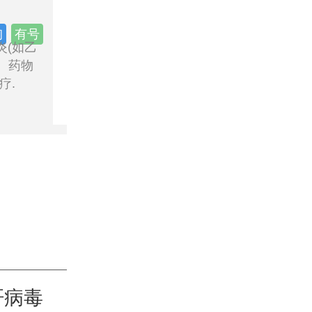
程进明
副主任医师
★9.9分
预约量150
询
有号
炎(如乙
擅长:慢性病毒性肝炎(乙肝大
、药物
酒精性肝病、自身免疫性肝炎
疗.
化、肝癌等临床常见肝病与疑难杂症.
肝病毒