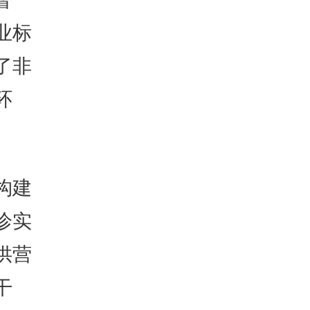
业标
了非
环
构建
诊实
供营
干