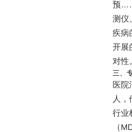
预…
测仪
疾病
开展
对性
三、
医院
人，
行业
（M