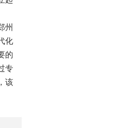
郑州
代化
要的
过专
，该