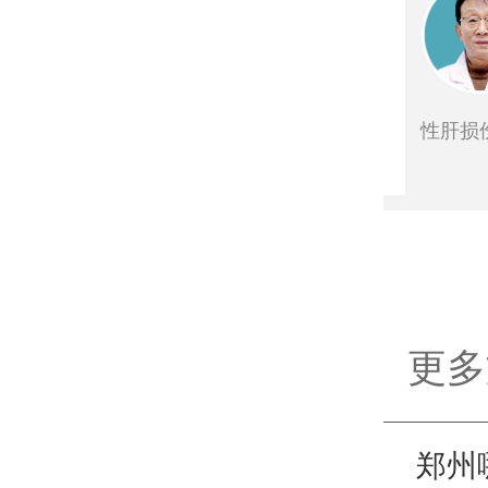
林
特邀专家
咨询
有号
预约量251
肝大小三阳、药物性肝损害、丙肝、脂肪肝等
和治疗方面有独特造诣
性肝损
更多
郑州