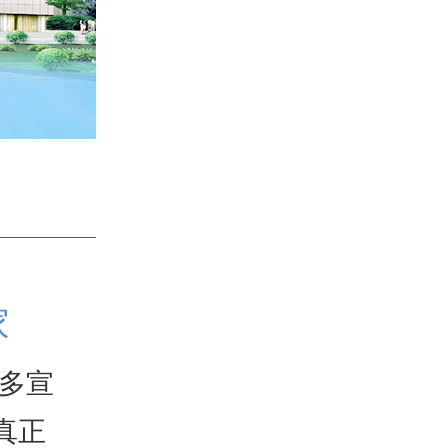
家
多宣
真正