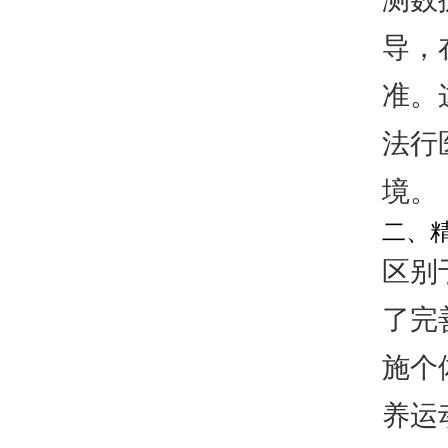
导，
准。
法行
境。
二、
区别
了完
施个
养运